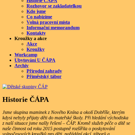
Historie ČÁPA
Rozhovor se zakladatelkou
Kdo jsme
Co nabízíme
Volná pracovní místa
Informační memorandum
Kontakty
Kroužky a akce
Akce
Kroužky
Workcamp
Ubytování U ČÁPA
Archiv
Přírodní zahrady
Příměstský tábor
Historie ČÁPA
Jsme skupina maminek z Nového Knína a okolí Dobříše, kterým
kdysi nebyly přijaty děti do mateřské školy. Při hledání východiska
z naší situace jsme našly řešení – ČÁP. Kromě služeb péče o dítě se
naše činnost od roku 2015 postupně rozšířila o poskytování
volnočasových kroužků pro děti, pořádání akcí, táborů a