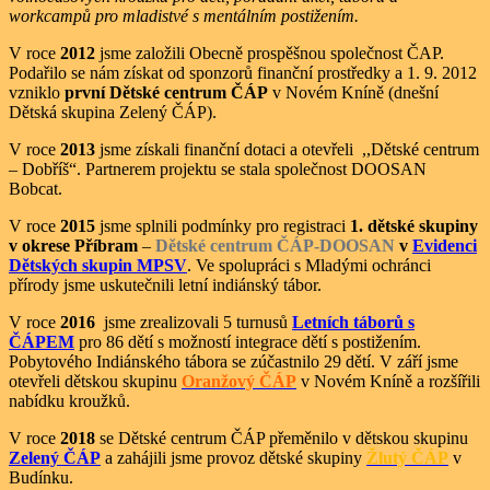
workcampů pro mladistvé s mentálním postižením.
V roce
2012
jsme založili Obecně prospěšnou společnost ČAP.
Podařilo se nám získat od sponzorů finanční prostředky a 1. 9. 2012
vzniklo
první Dětské centrum ČÁP
v Novém Kníně (dnešní
Dětská skupina Zelený ČÁP).
V roce
2013
jsme získali finanční dotaci a otevřeli ,,Dětské centrum
– Dobříš“. Partnerem projektu se stala společnost DOOSAN
Bobcat.
V roce
2015
jsme splnili podmínky pro registraci
1. dětské skupiny
v okrese Příbram
–
Dětské centrum ČÁP-DOOSAN
v
Evidenci
Dětských skupin MPSV
. Ve spolupráci s Mladými ochránci
přírody jsme uskutečnili letní indiánský tábor.
V roce
2016
jsme zrealizovali 5 turnusů
Letních táborů s
ČÁPEM
pro 86 dětí s možností integrace dětí s postižením.
Pobytového Indiánského tábora se zúčastnilo 29 dětí. V září jsme
otevřeli dětskou skupinu
Oranžový ČÁP
v Novém Kníně a rozšířili
nabídku kroužků.
V roce
2018
se Dětské centrum ČÁP přeměnilo v dětskou skupinu
Zelený ČÁP
a zahájili jsme provoz dětské skupiny
Žlutý ČÁP
v
Budínku.