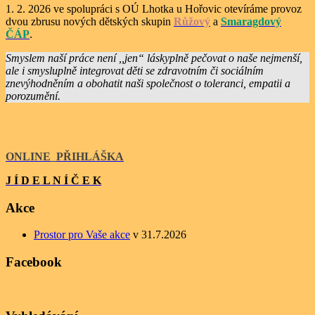
1. 2. 2026 ve spolupráci s OÚ Lhotka u Hořovic otevíráme provoz
dvou zbrusu nových dětských skupin
Růžový
a
Smaragdový
ČÁP
.
Smyslem naší práce není ,,jen“ láskyplně pečovat o naše nejmenší,
ale i smysluplně integrovat děti se zdravotním či sociálním
znevýhodněním a obohatit naši společnost o toleranci, empatii a
porozumění.
ONLINE
_
PŘIHLÁŠKA
J Í D E L N Í Č E K
Akce
Prostor pro Vaše akce
v 31.7.2026
Facebook