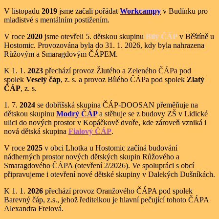
V listopadu
2019
jsme začali pořádat
Workcampy
v Budínku pro
mladistvé s mentálním postižením.
V roce
2020
jsme otevřeli 5. dětskou skupinu
Bílý ČÁP
v Běštíně u
Hostomic. Provozována byla do 31. 1. 2026, kdy byla nahrazena
Růžovým a Smaragdovým ČÁPEM.
K 1. 1.
2023
přechází provoz Žlutého a Zeleného ČÁPa pod
spolek
Veselý čáp
, z. s. a provoz Bílého ČÁPa pod spolek
Zlatý
ČÁP
, z. s.
1. 7.
2024
se dobříšská skupina ČÁP-DOOSAN přeměňuje na
dětskou skupinu
Modrý ČÁP
a stěhuje se z budovy ZŠ v Lidické
ulici do nových prostor v Kopáčkově dvoře, kde zároveň vzniká i
nová dětská skupina
Fialový ČÁP
.
V roce
2025
v obci Lhotka u Hostomic začíná budování
nádherných prostor nových dětských skupin Růžového a
Smaragdového ČÁPA (otevření 2/2026). Ve spolupráci s obcí
připravujeme i otevření nové dětské skupiny v Dalekých Dušníkách.
K 1. 1.
2026
přechází provoz Oranžového ČÁPA pod spolek
Barevný čáp, z.s., jehož ředitelkou je hlavní pečující tohoto ČÁPA
Alexandra Freiová.