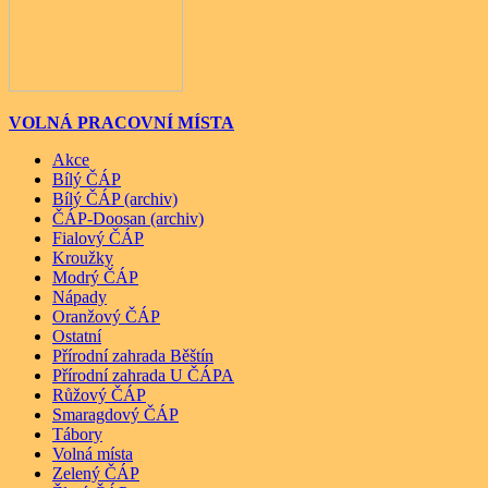
VOLNÁ PRACOVNÍ MÍSTA
Akce
Bílý ČÁP
Bílý ČÁP (archiv)
ČÁP-Doosan (archiv)
Fialový ČÁP
Kroužky
Modrý ČÁP
Nápady
Oranžový ČÁP
Ostatní
Přírodní zahrada Běštín
Přírodní zahrada U ČÁPA
Růžový ČÁP
Smaragdový ČÁP
Tábory
Volná místa
Zelený ČÁP