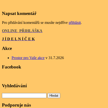
Napsat komentář
Pro přidávání komentářů se musíte nejdříve
přihlásit
.
ONLINE
_
PŘIHLÁŠKA
J Í D E L N Í Č E K
Akce
Prostor pro Vaše akce
v 31.7.2026
Facebook
Vyhledávání
Vyhledávání
Podporuje nás