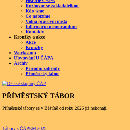
Historie ČÁPA
Rozhovor se zakladatelkou
Kdo jsme
Co nabízíme
Volná pracovní místa
Informační memorandum
Kontakty
Kroužky a akce
Akce
Kroužky
Workcamp
Ubytování U ČÁPA
Archiv
Přírodní zahrady
Příměstský tábor
PŘÍMĚSTSKÝ TÁBOR
Příměstské tábory se v Běštíně od roku 2026 již nekonají.
Tábory s ČÁPEM 2025