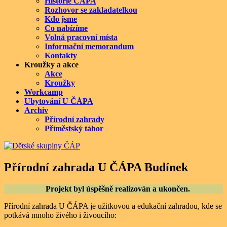
Historie ČÁPA
Rozhovor se zakladatelkou
Kdo jsme
Co nabízíme
Volná pracovní místa
Informační memorandum
Kontakty
Kroužky a akce
Akce
Kroužky
Workcamp
Ubytování U ČÁPA
Archiv
Přírodní zahrady
Příměstský tábor
Přírodní zahrada U ČÁPA Budínek
Projekt byl úspěšně realizován a ukončen.
Přírodní zahrada U ČÁPA je užitkovou a edukační zahradou, kde se
potkává mnoho živého i živoucího: