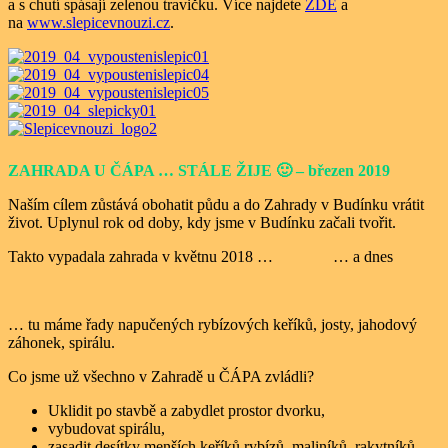
a s chutí spásají zelenou travičku. Více najdete
ZDE
a
na
www.slepicevnouzi.cz
.
ZAHRADA U ČÁPA … STÁLE ŽIJE 🙂 – březen 2019
Naším cílem zůstává obohatit půdu a do Zahrady v Budínku vrátit
život. Uplynul rok od doby, kdy jsme v Budínku začali tvořit.
Takto vypadala zahrada v květnu 2018 … … a dnes
… tu máme řady napučených rybízových keříků, josty, jahodový
záhonek, spirálu.
Co jsme už všechno v Zahradě u ČÁPA zvládli?
Uklidit po stavbě a zabydlet prostor dvorku,
vybudovat spirálu,
zasadit desítky menších keříků rybízů, maliníků, rakytníků,