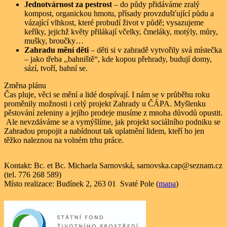
Jednotvárnost za pestrost
– do půdy přidáváme zralý
kompost, organickou hmotu, přísady provzdušťující půdu a
vázající vlhkost, které probudí život v půdě; vysazujeme
keříky, jejichž květy přilákají včelky, čmeláky, motýly, můry,
mušky, broučky…
Zahradu mění děti
– děti si v zahradě vytvořily svá místečka
– jako třeba ,,bahniště“, kde kopou přehrady, budují domy,
sází, tvoří, bahní se.
Změna plánu
Čas pluje, věci se mění a lidé dospívají. I nám se v průběhu roku
proměnily možnosti i celý projekt Zahrady u ČÁPA. Myšlenku
pěstování zeleniny a jejího prodeje musíme z mnoha důvodů opustit.
Ale nevzdáváme se a vymýšlíme, jak projekt sociálního podniku se
Zahradou propojit a nabídnout tak uplatnění lidem, kteří ho jen
těžko naleznou na volném trhu práce.
Kontakt: Bc. et Bc. Michaela Sarnovská, sarnovska.cap@seznam.cz
(tel. 776 268 589)
Místo realizace: Budínek 2, 263 01 Svaté Pole (
mapa
)