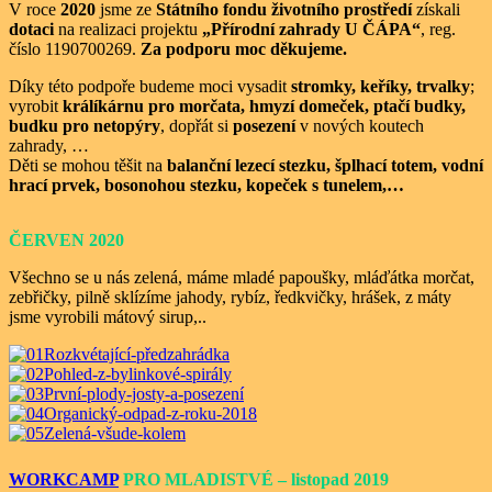
V roce
2020
jsme ze
Státního fondu životního prostředí
získali
dotaci
na realizaci projektu
„Přírodní zahrady U ČÁPA“
, reg.
číslo 1190700269.
Za podporu moc děkujeme.
Díky této podpoře budeme moci vysadit
stromky, keříky, trvalky
;
vyrobit
králíkárnu pro morčata, hmyzí domeček, ptačí budky,
budku pro netopýry
, dopřát si
posezení
v nových koutech
zahrady, …
Děti se mohou těšit na
balanční lezecí stezku, šplhací totem, vodní
hrací prvek, bosonohou stezku, kopeček s tunelem,…
ČERVEN 2020
Všechno se u nás zelená, máme mladé papoušky, mláďátka morčat,
zebřičky, pilně sklízíme jahody, rybíz, ředkvičky, hrášek, z máty
jsme vyrobili mátový sirup,..
WORKCAMP
PRO MLADISTVÉ – listopad 2019