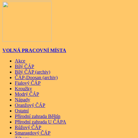
VOLNÁ PRACOVNÍ MÍSTA
Akce
Bílý ČÁP
Bílý ČÁP (archiv)
ČÁP-Doosan (archiv)
Fialový ČÁP
Kroužky
Modrý ČÁP
Nápady
Oranžový ČÁP
Ostatní
Přírodní zahrada Běštín
Přírodní zahrada U ČÁPA
Růžový ČÁP
Smaragdový ČÁP