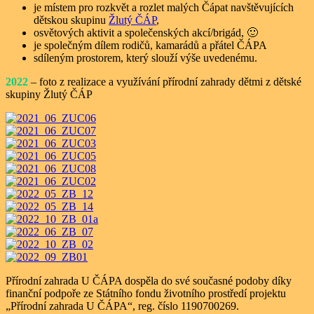
je místem pro rozkvět a rozlet malých Čápat navštěvujících
dětskou skupinu
Žlutý ČÁP
,
osvětových aktivit a společenských akcí/brigád, 🙂
je společným dílem rodičů, kamarádů a přátel ČÁPA
sdíleným prostorem, který slouží výše uvedenému.
2022
– foto z realizace a využívání přírodní zahrady dětmi z dětské
skupiny Žlutý ČÁP
Přírodní zahrada U ČÁPA dospěla do své současné podoby díky
finanční podpoře ze Státního fondu životního prostředí projektu
„Přírodní zahrada U ČÁPA“, reg. číslo 1190700269.