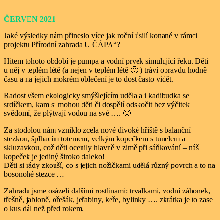
ČERVEN 2021
Jaké výsledky nám přineslo více jak roční úsilí konané v rámci
projektu Přírodní zahrada U ČÁPA“?
Hitem tohoto období je pumpa a vodní prvek simulující řeku. Děti
u něj v teplém létě (a nejen v teplém létě 🙂 ) tráví opravdu hodně
času a na jejich mokrém oblečení je to dost často vidět.
Radost všem ekologicky smýšlejícím udělala i kadibudka se
srdíčkem, kam si mohou děti či dospělí odskočit bez výčitek
svědomí, že plýtvají vodou na své …. 🙂
Za stodolou nám vzniklo zcela nové divoké hřiště s balanční
stezkou, šplhacím totemem, velkým kopečkem s tunelem a
skluzavkou, což děti ocenily hlavně v zimě při sáňkování – náš
kopeček je jediný široko daleko!
Děti si rády zkouší, co s jejich nožičkami udělá různý povrch a to na
bosonohé stezce …
Zahradu jsme osázeli dalšími rostlinami: trvalkami, vodní záhonek,
třešně, jabloně, ořešák, jeřabiny, keře, bylinky …. zkrátka je to zase
o kus dál než před rokem.