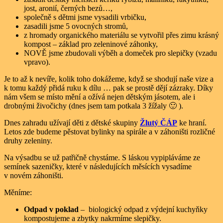
jost, aronií, černých bezů…,
společně s dětmi jsme vysadili vrbičku,
zasadili jsme 5 ovocných stromů,
z hromady organického materiálu se vytvořil přes zimu krásný
kompost – základ pro zeleninové záhonky,
NOVĚ jsme zbudovali výběh a domeček pro slepičky (vzadu
vpravo).
Je to až k nevíře, kolik toho dokážeme, když se shodují naše vize a
k tomu každý přidá ruku k dílu … pak se prostě dějí zázraky. Díky
nám všem se místo mění a ožívá nejen dětským jásotem, ale i
drobnými živočichy (dnes jsem tam potkala 3 žížaly 🙂 ).
Dnes zahradu užívají děti z dětské skupiny
Žlutý ČÁP
ke hraní.
Letos zde budeme pěstovat bylinky na spirále a v záhoništi rozličné
druhy zeleniny.
Na výsadbu se už patřičně chystáme. S láskou vypipláváme ze
semínek sazeničky, které v následujících měsících vysadíme
v novém záhoništi.
Měníme:
Odpad v poklad
– biologický odpad z výdejní kuchyňky
kompostujeme a zbytky nakrmíme slepičky.