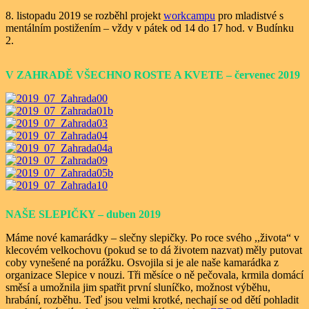
8. listopadu 2019 se rozběhl projekt
workcampu
pro mladistvé s
mentálním postižením – vždy v pátek od 14 do 17 hod. v Budínku
2.
V ZAHRADĚ VŠECHNO ROSTE A KVETE – červenec 2019
NAŠE SLEPIČKY – duben 2019
Máme nové kamarádky – slečny slepičky. Po roce svého ,,života“ v
klecovém velkochovu (pokud se to dá životem nazvat) měly putovat
coby vynešené na porážku. Osvojila si je ale naše kamarádka z
organizace Slepice v nouzi. Tři měsíce o ně pečovala, krmila domácí
směsí a umožnila jim spatřit první sluníčko, možnost výběhu,
hrabání, rozběhu. Teď jsou velmi krotké, nechají se od dětí pohladit