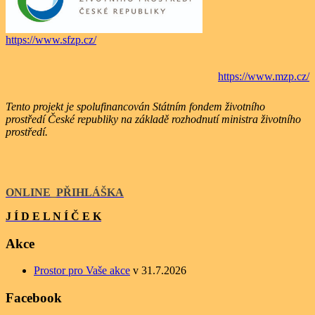
https://www.sfzp.cz/
https://www.mzp.cz/
Tento projekt je spolufinancován Státním fondem životního
prostředí České republiky na základě rozhodnutí ministra životního
prostředí.
ONLINE
_
PŘIHLÁŠKA
J Í D E L N Í Č E K
Akce
Prostor pro Vaše akce
v 31.7.2026
Facebook