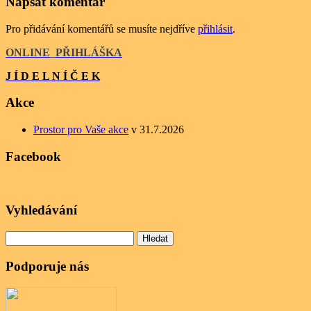
Napsat komentář
Pro přidávání komentářů se musíte nejdříve
přihlásit
.
ONLINE
_
PŘIHLÁŠKA
J Í D E L N Í Č E K
Akce
Prostor pro Vaše akce
v 31.7.2026
Facebook
Vyhledávání
Vyhledávání
Podporuje nás