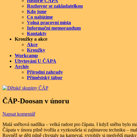
Historie ČÁPA
Rozhovor se zakladatelkou
Kdo jsme
Co nabízíme
Volná pracovní místa
Informační memorandum
Kontakty
Kroužky a akce
Akce
Kroužky
Workcamp
Ubytování U ČÁPA
Archiv
Přírodní zahrady
Příměstský tábor
ČÁP-Doosan v únoru
Napsat komentář
Malá sněhová nadílka – velká radost pro čápata. I když sněhu bylo má
Čápata v února pilně tvořila a vyzkoušela si zajímavou techniku – mal
Rovněž se děti pilně chystaly na karneval, vyrobily si medvědí masky