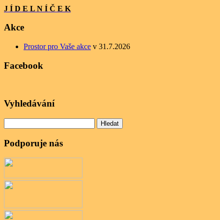
J Í D E L N Í Č E K
Akce
Prostor pro Vaše akce
v 31.7.2026
Facebook
Vyhledávání
Vyhledávání
Podporuje nás