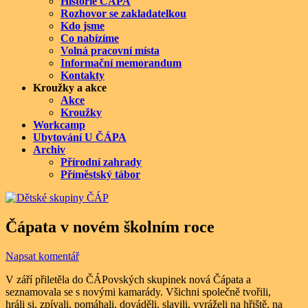
Historie ČÁPA
Rozhovor se zakladatelkou
Kdo jsme
Co nabízíme
Volná pracovní místa
Informační memorandum
Kontakty
Kroužky a akce
Akce
Kroužky
Workcamp
Ubytování U ČÁPA
Archiv
Přírodní zahrady
Příměstský tábor
Čápata v novém školním roce
Napsat komentář
V září přiletěla do ČÁPovských skupinek nová Čápata a
seznamovala se s novými kamarády. Všichni společně tvořili,
hráli si, zpívali, pomáhali, dováděli, slavili, vyráželi na hřiště, na