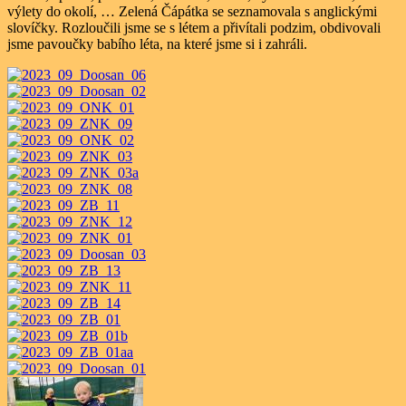
výlety do okolí, … Zelená Čápátka se seznamovala s anglickými
slovíčky. Rozloučili jsme se s létem a přivítali podzim, obdivovali
jsme pavoučky babího léta, na které jsme si i zahráli.