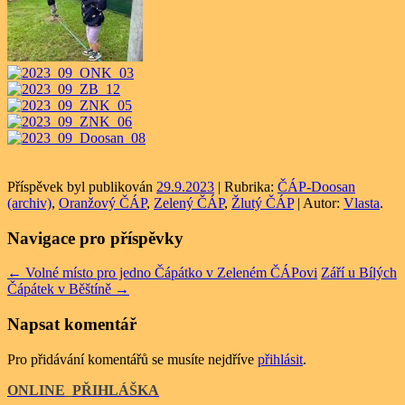
Příspěvek byl publikován
29.9.2023
| Rubrika:
ČÁP-Doosan
(archiv)
,
Oranžový ČÁP
,
Zelený ČÁP
,
Žlutý ČÁP
| Autor:
Vlasta
.
Navigace pro příspěvky
←
Volné místo pro jedno Čápátko v Zeleném ČÁPovi
Září u Bílých
Čápátek v Běštíně
→
Napsat komentář
Pro přidávání komentářů se musíte nejdříve
přihlásit
.
ONLINE
_
PŘIHLÁŠKA