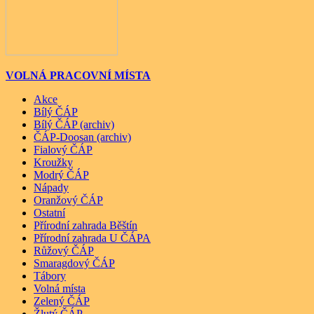
VOLNÁ PRACOVNÍ MÍSTA
Akce
Bílý ČÁP
Bílý ČÁP (archiv)
ČÁP-Doosan (archiv)
Fialový ČÁP
Kroužky
Modrý ČÁP
Nápady
Oranžový ČÁP
Ostatní
Přírodní zahrada Běštín
Přírodní zahrada U ČÁPA
Růžový ČÁP
Smaragdový ČÁP
Tábory
Volná místa
Zelený ČÁP
Žlutý ČÁP