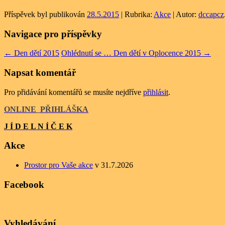
Příspěvek byl publikován
28.5.2015
| Rubrika:
Akce
| Autor:
dccapcz
Navigace pro příspěvky
←
Den dětí 2015
Ohlédnutí se … Den dětí v Oplocence 2015
→
Napsat komentář
Pro přidávání komentářů se musíte nejdříve
přihlásit
.
ONLINE
_
PŘIHLÁŠKA
J Í D E L N Í Č E K
Akce
Prostor pro Vaše akce
v 31.7.2026
Facebook
Vyhledávání