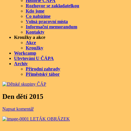
Historie ČÁPA
Rozhovor se zakladatelkou
Kdo jsme
Co nabízíme
Volná pracovní místa
Informační memorandum
Kontakty
Kroužky a akce
Akce
Kroužky
Workcamp
Ubytování U ČÁPA
Archiv
Přírodní zahrady
Příměstský tábor
Den dětí 2015
Napsat komentář