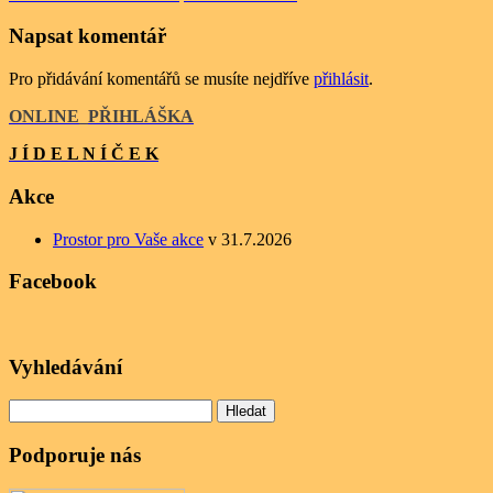
Napsat komentář
Pro přidávání komentářů se musíte nejdříve
přihlásit
.
ONLINE
_
PŘIHLÁŠKA
J Í D E L N Í Č E K
Akce
Prostor pro Vaše akce
v 31.7.2026
Facebook
Vyhledávání
Vyhledávání
Podporuje nás