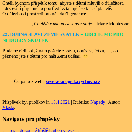
Chtěli bychom přispět k tomu, abyste s dětmi mluvili o důležitosti
udržování příjemného prostředí vztahující se k naší planetě.
O důležitosti prostředí pro ně i další generace.
„Co dělá ruka, mysl si pamatuje.“
Marie Montessori
22. DUBNA SLAVÍ ZEMĚ SVÁTEK
– UDĚLEJME PRO
NI DOBRÝ SKUTEK
Budeme rádi, když nám pošlete zprávu, obrázek, fotku, …, co
pěkného jste s dětmi pro naši Zemi udělali.
Čerpáno z webu
sever.ekologickavychova.cz
Příspěvek byl publikován
18.4.2021
| Rubrika:
Nápady
| Autor:
Vlasta
.
Navigace pro příspěvky
←
Les – dokonalé hřiště
Duben v lese
→