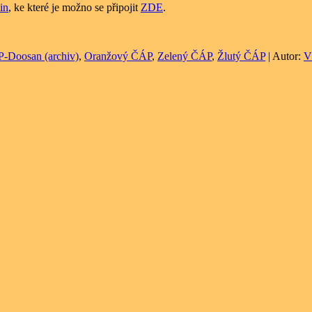
in
, ke které je možno se připojit
ZDE
.
-Doosan (archiv)
,
Oranžový ČÁP
,
Zelený ČÁP
,
Žlutý ČÁP
| Autor:
V