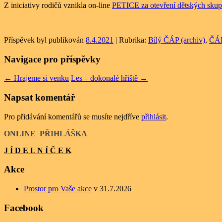
Z iniciativy rodičů vznikla on-line
PETICE za otevření dětských skup
Příspěvek byl publikován
8.4.2021
| Rubrika:
Bílý ČÁP (archiv)
,
ČÁP
Navigace pro příspěvky
←
Hrajeme si venku
Les – dokonalé hřiště
→
Napsat komentář
Pro přidávání komentářů se musíte nejdříve
přihlásit
.
ONLINE
_
PŘIHLÁŠKA
J Í D E L N Í Č E K
Akce
Prostor pro Vaše akce
v 31.7.2026
Facebook