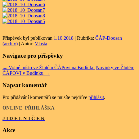
Příspěvek byl publikován
1.10.2018
| Rubrika:
ČÁP-Doosan
(archiv)
| Autor:
Vlasta
.
Navigace pro příspěvky
←
Volné místo ve Žlutém ČÁPovi na Budínku
Novinky ve Žlutém
ČÁPOVI v Budínku
→
Napsat komentář
Pro přidávání komentářů se musíte nejdříve
přihlásit
.
ONLINE
_
PŘIHLÁŠKA
J Í D E L N Í Č E K
Akce