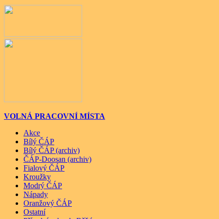
VOLNÁ PRACOVNÍ MÍSTA
Akce
Bílý ČÁP
Bílý ČÁP (archiv)
ČÁP-Doosan (archiv)
Fialový ČÁP
Kroužky
Modrý ČÁP
Nápady
Oranžový ČÁP
Ostatní