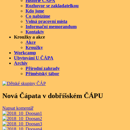
Historie ČÁPA
Rozhovor se zakladatelkou
Kdo jsme
Co nabízíme
Volná pracovní místa
Informační memorandum
Kontakty
Kroužky a akce
Akce
Kroužky
Workcamp
Ubytování U ČÁPA
Archiv
Přírodní zahrady
Příměstský tábor
Nová Čápata v dobříšském ČÁPU
Napsat komentář