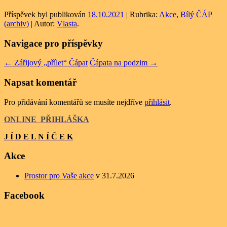
Příspěvek byl publikován
18.10.2021
| Rubrika:
Akce
,
Bílý ČÁP
(archiv)
| Autor:
Vlasta
.
Navigace pro příspěvky
←
Zářijový „přílet“ Čápat
Čápata na podzim
→
Napsat komentář
Pro přidávání komentářů se musíte nejdříve
přihlásit
.
ONLINE
_
PŘIHLÁŠKA
J Í D E L N Í Č E K
Akce
Prostor pro Vaše akce
v 31.7.2026
Facebook