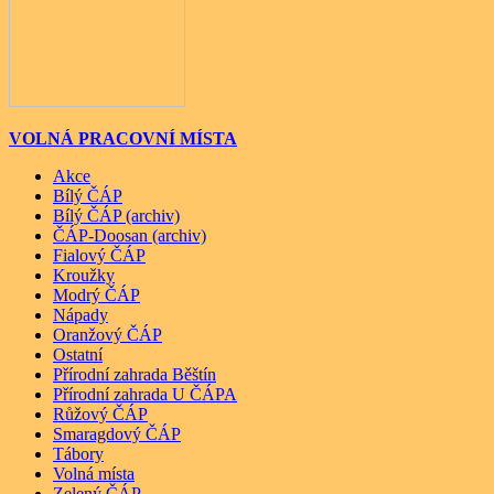
VOLNÁ PRACOVNÍ MÍSTA
Akce
Bílý ČÁP
Bílý ČÁP (archiv)
ČÁP-Doosan (archiv)
Fialový ČÁP
Kroužky
Modrý ČÁP
Nápady
Oranžový ČÁP
Ostatní
Přírodní zahrada Běštín
Přírodní zahrada U ČÁPA
Růžový ČÁP
Smaragdový ČÁP
Tábory
Volná místa
Zelený ČÁP