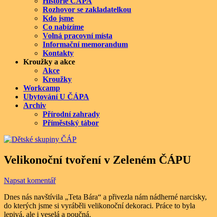
Historie ČÁPA
Rozhovor se zakladatelkou
Kdo jsme
Co nabízíme
Volná pracovní místa
Informační memorandum
Kontakty
Kroužky a akce
Akce
Kroužky
Workcamp
Ubytování U ČÁPA
Archiv
Přírodní zahrady
Příměstský tábor
Velikonoční tvoření v Zeleném ČÁPU
Napsat komentář
Dnes nás navštívila „Teta Bára“ a přivezla nám nádherné narcisky,
do kterých jsme si vyráběli velikonoční dekoraci. Práce to byla
lepivá, ale i veselá a poučná.