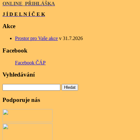
ONLINE
_
PŘIHLÁŠKA
J Í D E L N Í Č E K
Akce
Prostor pro Vaše akce
v 31.7.2026
Facebook
Facebook ČÁP
Vyhledávání
Vyhledávání
Podporuje nás