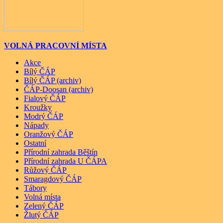
VOLNÁ PRACOVNÍ MÍSTA
Akce
Bílý ČÁP
Bílý ČÁP (archiv)
ČÁP-Doosan (archiv)
Fialový ČÁP
Kroužky
Modrý ČÁP
Nápady
Oranžový ČÁP
Ostatní
Přírodní zahrada Běštín
Přírodní zahrada U ČÁPA
Růžový ČÁP
Smaragdový ČÁP
Tábory
Volná místa
Zelený ČÁP
Žlutý ČÁP