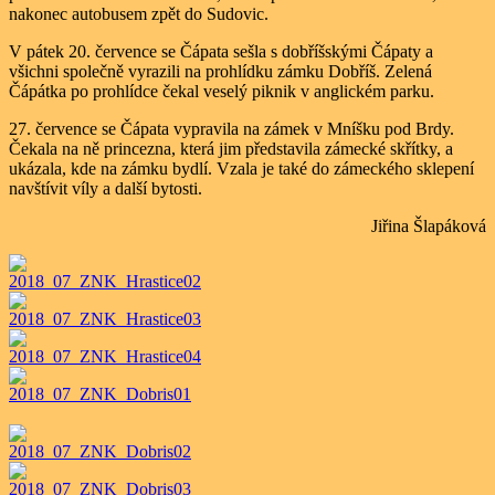
nakonec autobusem zpět do Sudovic.
V pátek 20. července se Čápata sešla s dobříšskými Čápaty a
všichni společně vyrazili na prohlídku zámku Dobříš. Zelená
Čápátka po prohlídce čekal veselý piknik v anglickém parku.
27. července se Čápata vypravila na zámek v Mníšku pod Brdy.
Čekala na ně princezna, která jim představila zámecké skřítky, a
ukázala, kde na zámku bydlí. Vzala je také do zámeckého sklepení
navštívit víly a další bytosti.
Jiřina Šlapáková