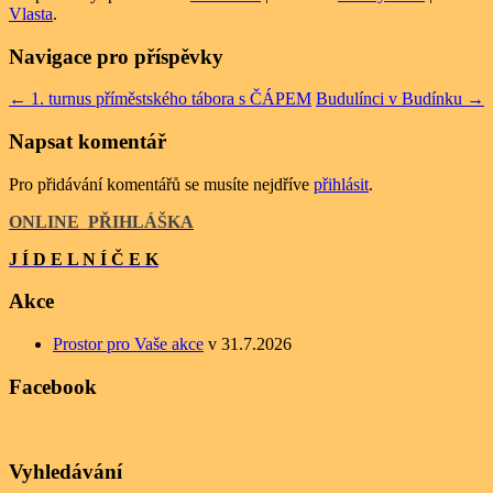
Vlasta
.
Navigace pro příspěvky
←
1. turnus příměstského tábora s ČÁPEM
Budulínci v Budínku
→
Napsat komentář
Pro přidávání komentářů se musíte nejdříve
přihlásit
.
ONLINE
_
PŘIHLÁŠKA
J Í D E L N Í Č E K
Akce
Prostor pro Vaše akce
v 31.7.2026
Facebook
Vyhledávání