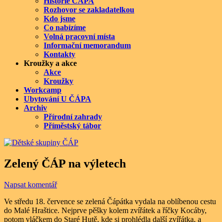
Historie ČÁPA
Rozhovor se zakladatelkou
Kdo jsme
Co nabízíme
Volná pracovní místa
Informační memorandum
Kontakty
Kroužky a akce
Akce
Kroužky
Workcamp
Ubytování U ČÁPA
Archiv
Přírodní zahrady
Příměstský tábor
Zelený ČÁP na výletech
Napsat komentář
Ve středu 18. července se zelená Čápátka vydala na oblíbenou cestu
do Malé Hraštice. Nejprve pěšky kolem zvířátek a říčky Kocáby,
potom vláčkem do Staré Hutě, kde si prohlédla další zvířátka, a