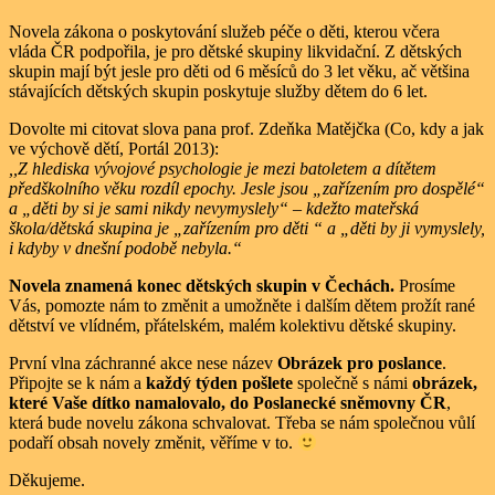
Novela zákona o poskytování služeb péče o děti, kterou včera
vláda ČR podpořila, je pro dětské skupiny likvidační. Z dětských
skupin mají být jesle pro děti od 6 měsíců do 3 let věku, ač většina
stávajících dětských skupin poskytuje služby dětem do 6 let.
Dovolte mi citovat slova pana prof. Zdeňka Matějčka (Co, kdy a jak
ve výchově dětí, Portál 2013):
,,Z hlediska vývojové psychologie je mezi batoletem a dítětem
předškolního věku rozdíl epochy. Jesle jsou „zařízením pro dospělé“
a „děti by si je sami nikdy nevymyslely“ – kdežto mateřská
škola/dětská skupina je „zařízením pro děti “ a „děti by ji vymyslely,
i kdyby v dnešní podobě nebyla.“
Novela znamená konec dětských skupin v Čechách.
Prosíme
Vás, pomozte nám to změnit a umožněte i dalším dětem prožít rané
dětství ve vlídném, přátelském, malém kolektivu dětské skupiny.
První vlna záchranné akce nese název
Obrázek pro poslance
.
Připojte se k nám a
každý týden pošlete
společně s námi
obrázek,
které Vaše dítko namalovalo, do Poslanecké sněmovny ČR
,
která bude novelu zákona schvalovat. Třeba se nám společnou vůlí
podaří obsah novely změnit, věříme v to.
Děkujeme.