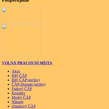
Podporujeme
VOLNÁ PRACOVNÍ MÍSTA
Akce
Bílý ČÁP
Bílý ČÁP (archiv)
ČÁP-Doosan (archiv)
Fialový ČÁP
Kroužky
Modrý ČÁP
Nápady
Oranžový ČÁP