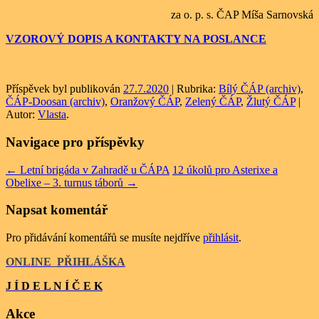
za o. p. s. ČAP Míša Sarnovská
VZOROVÝ DOPIS A KONTAKTY NA POSLANCE
Příspěvek byl publikován
27.7.2020
| Rubrika:
Bílý ČÁP (archiv)
,
ČÁP-Doosan (archiv)
,
Oranžový ČÁP
,
Zelený ČÁP
,
Žlutý ČÁP
|
Autor:
Vlasta
.
Navigace pro příspěvky
←
Letní brigáda v Zahradě u ČÁPA
12 úkolů pro Asterixe a
Obelixe – 3. turnus táborů
→
Napsat komentář
Pro přidávání komentářů se musíte nejdříve
přihlásit
.
ONLINE
_
PŘIHLÁŠKA
J Í D E L N Í Č E K
Akce