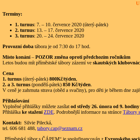
U
Termíny:
1. turnus
: 7. – 10. července 2020 (úterý-pátek)
2. turnus
: 13. – 17. července 2020
3. turnus
: 20. – 24. července 2020
Provozní doba
tábora je od 7:30 do 17 hod.
Místo konání
–
POZOR změna oproti předchozím ročníkům
Letos budou mít příměstské tábory zázemí ve
skautských klubovnác
Cena
1. turnus
(úterý-pátek)
800Kč/týden
,
2. a 3. turnus
(pondělí-pátek)
850 Kč/týden
.
V ceně je zahrnuta strava (oběd a svačiny), pro děti je během dne zaji
Přihlašování
Vyplněné přihlášky můžete zasílat
od středy 26. února od 9. hodiny
Přihláška
ke stažení
ZDE
. Podrobnější informace na stránce
Tábory
Kontakt:
Silvie Pilecká,
tel. 606 681 488,
tabory.cap@seznam.cz
„Příměstský tábor s ČÁPEM“ je spolufinancován z
Evropského soci