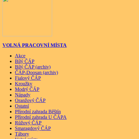
VOLNÁ PRACOVNÍ MÍSTA
Akce
Bílý ČÁP
Bílý ČÁP (archiv)
ČÁP-Doosan (archiv)
Fialový ČÁP
Kroužky
Modrý ČÁP
Nápady
Oranžový ČÁP
Ostatní
Přírodní zahrada Běštín
Přírodní zahrada U ČÁPA
Růžový ČÁP
Smaragdový ČÁP
Tábory