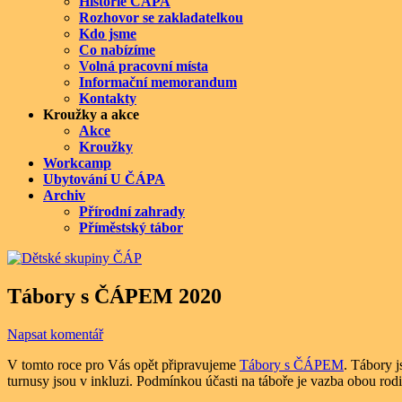
Historie ČÁPA
Rozhovor se zakladatelkou
Kdo jsme
Co nabízíme
Volná pracovní místa
Informační memorandum
Kontakty
Kroužky a akce
Akce
Kroužky
Workcamp
Ubytování U ČÁPA
Archiv
Přírodní zahrady
Příměstský tábor
Tábory s ČÁPEM 2020
Napsat komentář
V tomto roce pro Vás opět připravujeme
Tábory s ČÁPEM
. Tábory j
turnusy jsou v inkluzi. Podmínkou účasti na táboře je vazba obou rodi