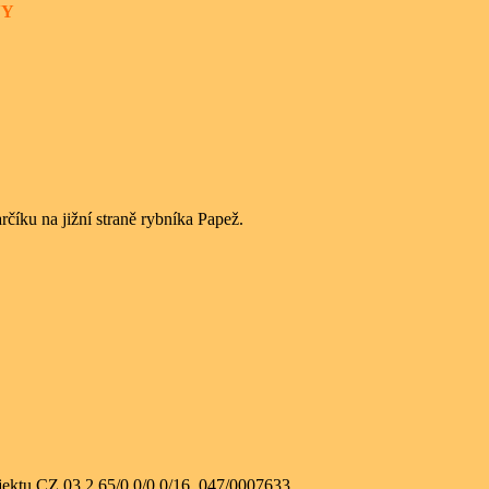
NY
rčíku na jižní straně rybníka Papež.
ojektu CZ.03.2.65/0.0/0.0/16_047/0007633