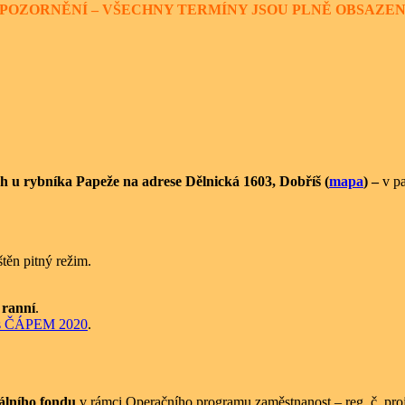
POZORNĚNÍ – VŠECHNY TERMÍNY JSOU PLNĚ OBSAZE
h u rybníka Papeže na adrese Dělnická 1603, Dobříš
(
mapa
)
–
v pa
štěn pitný režim.
 ranní
.
 s ČÁPEM 2020
.
álního fondu
v rámci Operačního programu zaměstnanost – reg. č. pr