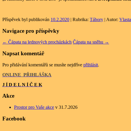
Příspěvek byl publikován
10.2.2020
| Rubrika:
Tábory
| Autor:
Vlasta
Navigace pro příspěvky
←
Čápata na lednových procházkách
Čápata na sněhu
→
Napsat komentář
Pro přidávání komentářů se musíte nejdříve
přihlásit
.
ONLINE
_
PŘIHLÁŠKA
J Í D E L N Í Č E K
Akce
Prostor pro Vaše akce
v 31.7.2026
Facebook