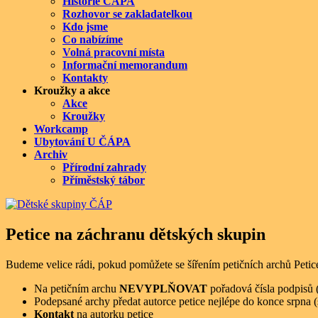
Historie ČÁPA
Rozhovor se zakladatelkou
Kdo jsme
Co nabízíme
Volná pracovní místa
Informační memorandum
Kontakty
Kroužky a akce
Akce
Kroužky
Workcamp
Ubytování U ČÁPA
Archiv
Přírodní zahrady
Příměstský tábor
Petice na záchranu dětských skupin
Budeme velice rádi, pokud pomůžete se šířením petičních archů Petice
Na petičním archu
NEVYPLŇOVAT
pořadová čísla podpisů 
Podepsané archy předat autorce petice nejlépe do konce srpna
Kontakt
na autorku petice