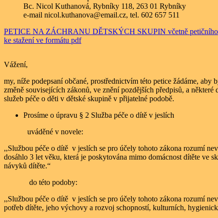
Bc. Nicol Kuthanová, Rybníky 118, 263 01 Rybníky
e-mail nicol.kuthanova@email.cz, tel. 602 657 511
PETICE NA ZÁCHRANU DĚTSKÝCH SKUPIN včetně petičního 
ke stažení ve formátu pdf
Vážení,
my, níže podepsaní občané, prostřednictvím této petice žádáme, aby 
změně souvisejících zákonů, ve znění pozdějších předpisů, a některé 
služeb péče o děti v dětské skupině v přijatelné podobě.
Prosíme o úpravu § 2 Služba péče o dítě v jeslích
uváděné v novele:
,,Službou péče o dítě v jeslích se pro účely tohoto zákona rozumí nev
dosáhlo 3 let věku, která je poskytována mimo domácnost dítěte ve skup
návyků dítěte.“
do této podoby:
,,Službou péče o dítě v jeslích se pro účely tohoto zákona rozumí ne
potřeb dítěte, jeho výchovy a rozvoj schopností, kulturních, hygienick