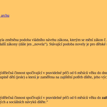
archu
byla změněna podoba vládního návrhu zákona, kterým se mění zákon č. 
další zákony (dále jen ,,novela“). Stávající podoba novely je pro děts
ýdělečná činnost spočívající v pravidelné péči od 6 měsíců věku do dne
ině dětí (jesle) a která je zaměřena na zajištění potřeb dítěte, jeho vý
výdělečná činnost spočívající v pravidelné péči od 6 měsíců věku do
zah
ých a sociálních návyků dítěte.“