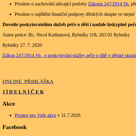
Prosíme o zachování stávající podoby
Zákona 247/2014 Sb.
pře
Prosíme o zajištění finanční podpory dětských skupin ve stejné
Dovolte poskytovatelům služeb péče o děti i nadále láskyplně peč
Autor petice: Bc. Nicol Kuthanová, Rybníky 118, 263 01 Rybníky
Rybníky 27. 7. 2020
Zákon 247/2014 Sb., o poskytování služby péče o dítě v dětské skupi
ONLINE
_
PŘIHLÁŠKA
J Í D E L N Í Č E K
Akce
Prostor pro Vaše akce
v 31.7.2026
Facebook