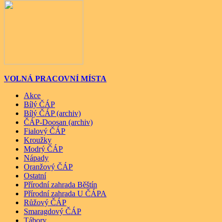
VOLNÁ PRACOVNÍ MÍSTA
Akce
Bílý ČÁP
Bílý ČÁP (archiv)
ČÁP-Doosan (archiv)
Fialový ČÁP
Kroužky
Modrý ČÁP
Nápady
Oranžový ČÁP
Ostatní
Přírodní zahrada Běštín
Přírodní zahrada U ČÁPA
Růžový ČÁP
Smaragdový ČÁP
Tábory